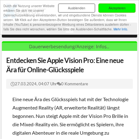
Durch die Nutzung unserer Website
Ausblenden
Akzeptieren
erklären Sie sich mit unserer
Datenschutzerklärung einverstanden, wir und eingebundene Dienste können Cookies
setzen. Mit Klick auf den Akzeptieren-Button bestätigen Sie außerdem, dass wir Ihnen
Inhalte (YouTube) & personenbezogene Werbung eines Drittanbieters ausliefern dürfen -
falls Sie dies nicht wünschen, wählen Sie bitte die Ausblenden-Schaltfläche.
Mehr Info.
Entdecken Sie Apple Vision Pro: Eine neue
Ära für Online-Glücksspiele
27.03.2024, 04:07 Uhr
0 Kommentare
Eine neue Ära des Glücksspiels hat mit der Technologie
Augmented Reality (AR, erweiterte Realität) längst
begonnen. Nun steigt Apple mit der Vision Pro Brille in
die Mixed-Reality ein. Sie ermöglicht es Spielern, ihre
digitalen Abenteuer in die reale Umgebung zu