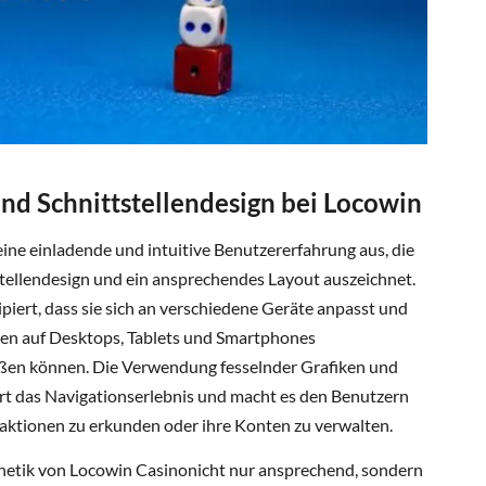
nd Schnittstellendesign bei Locowin
eine einladende und intuitive Benutzererfahrung aus, die
stellendesign und ein ansprechendes Layout auszeichnet.
ipiert, dass sie sich an verschiedene Geräte anpasst und
ielen auf Desktops, Tablets und Smartphones
ßen können. Die Verwendung fesselnder Grafiken und
t das Navigationserlebnis und macht es den Benutzern
eaktionen zu erkunden oder ihre Konten zu verwalten.
thetik von Locowin Casinonicht nur ansprechend, sondern