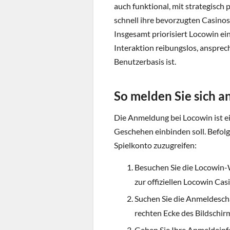
auch funktional, mit strategisch 
schnell ihre bevorzugten Casino
Insgesamt priorisiert Locowin ein
Interaktion reibungslos, ansprech
Benutzerbasis ist.
So melden Sie sich a
Die Anmeldung bei Locowin ist ei
Geschehen einbinden soll. Befolge
Spielkonto zuzugreifen:
Besuchen Sie die Locowin-
zur offiziellen Locowin Ca
Suchen Sie die Anmeldescha
rechten Ecke des Bildschir
Geben Sie Ihre Anmeldeinfo