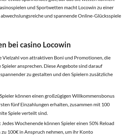
asinospielen und Sportwetten macht Locowin zu einer
 die abwechslungsreiche und spannende Online-Glücksspiele
n bei casino Locowin
e Vielzahl von attraktiven Boni und Promotionen, die
 Spieler ansprechen. Diese Angebote sind darauf
h spannender zu gestalten und den Spielern zusätzliche
pieler können einen großzügigen Willkommensbonus
ersten fünf Einzahlungen erhalten, zusammen mit 100
lte Spiele verteilt sind.
Jedes Wochenende können Spieler einen 50% Reload
s zu 100€ in Anspruch nehmen, um ihr Konto