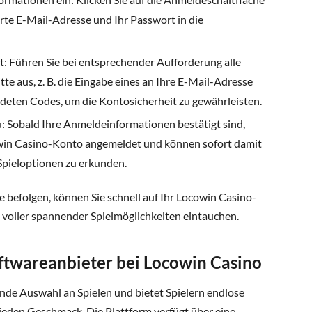
erte E-Mail-Adresse und Ihr Passwort in die
ät: Führen Sie bei entsprechender Aufforderung alle
te aus, z. B. die Eingabe eines an Ihre E-Mail-Adresse
eten Codes, um die Kontosicherheit zu gewährleisten.
zu: Sobald Ihre Anmeldeinformationen bestätigt sind,
win Casino-Konto angemeldet und können sofort damit
Spieloptionen zu erkunden.
e befolgen, können Sie schnell auf Ihr Locowin Casino-
 voller spannender Spielmöglichkeiten eintauchen.
ftwareanbieter bei Locowin Casino
nde Auswahl an Spielen und bietet Spielern endlose
jeden Geschmack. Die Plattform verfügt über eine