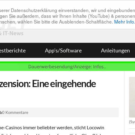
unserer Datenschutzerklärung einverstanden, wir und eingebunde
tätigen Sie außerdem, dass wir Ihnen Inhalte (YouTube) & pers
 wünschen, wählen Sie bitte die Ausblenden-Schaltfläche.
Mehr Info
estberichte
App's/Software
Anleitungen
zension: Eine eingehende
0 Kommentare
(Sy
line-Casinos immer beliebter werden, sticht Locowin