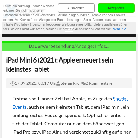
Durch die Nutzung unserer Website
Ausblenden
Akzeptieren
erklären Sie sich mit unserer
Datenschutzerklärung einverstanden, wir und eingebundene Dienste können Cookies
setzen. Mit Klick auf den Akzeptieren-Button bestätigen Sie außerdem, dass wir Ihnen
Inhalte (YouTube) & personenbezogene Werbung eines Drittanbieters ausliefern dürfen -
falls Sie dies nicht wünschen, wählen Sie bitte die Ausblenden-Schaltfläche.
Mehr Info.
iPad Mini 6 (2021): Apple erneuert sein
kleinstes Tablet
17.09.2021, 00:19 Uhr
Stefan Kröll
2 Kommentare
Erstmals seit langer Zeit hat Apple, im Zuge des
Special
Events
, auch seinem kleinsten Tablet, dem iPad mini, ein
umfangreiches Redesign spendiert. Optisch orientiert
sich der Tablet-Computer nun an dem höherwertigen
iPad Pro bzw. iPad Air und verzichtet zukünftig auf einen