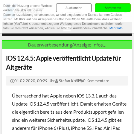
Durch die Nutzung unserer Website
Ausblenden
Akzeptieren
erklären Sie sich mit unserer
Datenschutzerklärung einverstanden, wir und eingebundene Dienste können Cookies
setzen. Mit Klick auf den Akzeptieren-Button bestätigen Sie außerdem, dass wir Ihnen
Inhalte (YouTube) & personenbezogene Werbung eines Drittanbieters ausliefern dürfen -
falls Sie dies nicht wünschen, wählen Sie bitte die Ausblenden-Schaltfläche.
Mehr Info.
iOS 12.4.5: Apple veröffentlicht Update für
Altgeräte
01.02.2020, 00:29 Uhr
Stefan Kröll
0 Kommentare
Überraschend hat Apple neben iOS 13.3.1 auch das
Update iOS 12.4.5 veröffentlicht. Damit erhalten Geräte
die eigentlich bereits aus dem Produktsupport gefallen
sind ein weiteres Sicherheitsupdate. iOS 12.4.5 gibt es
anderem für iPhone 6 (Plus), iPhone 5S, iPad Air, iPad