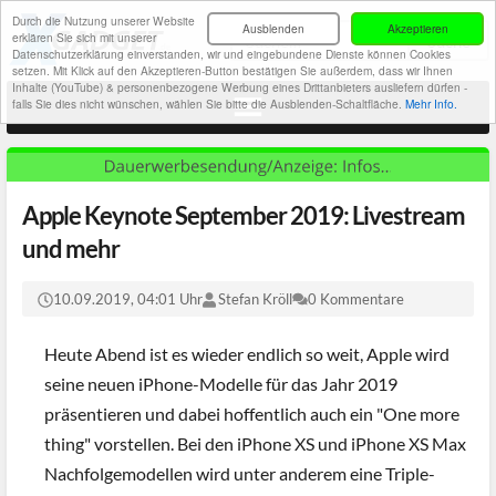
Durch die Nutzung unserer Website
Ausblenden
Akzeptieren
erklären Sie sich mit unserer
Datenschutzerklärung einverstanden, wir und eingebundene Dienste können Cookies
setzen. Mit Klick auf den Akzeptieren-Button bestätigen Sie außerdem, dass wir Ihnen
Inhalte (YouTube) & personenbezogene Werbung eines Drittanbieters ausliefern dürfen -
falls Sie dies nicht wünschen, wählen Sie bitte die Ausblenden-Schaltfläche.
Mehr Info.
Apple Keynote September 2019: Livestream
und mehr
10.09.2019, 04:01 Uhr
Stefan Kröll
0 Kommentare
Heute Abend ist es wieder endlich so weit, Apple wird
seine neuen iPhone-Modelle für das Jahr 2019
präsentieren und dabei hoffentlich auch ein "One more
thing" vorstellen. Bei den iPhone XS und iPhone XS Max
Nachfolgemodellen wird unter anderem eine Triple-