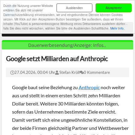
Durch die Nutzung unserer Website
Ausblenden
Akzeptieren
erklären Sie sich mit unserer
Datenschutzerklärung einverstanden, wir und eingebundene Dienste können Cookies
setzen. Mit Klick auf den Akzeptieren-Button bestätigen Sie außerdem, dass wir Ihnen
Inhalte (YouTube) & personenbezogene Werbung eines Drittanbieters ausliefern dürfen -
falls Sie dies nicht wünschen, wählen Sie bitte die Ausblenden-Schaltfläche.
Mehr Info.
Google setzt Milliarden auf Anthropic
27.04.2026, 00:04 Uhr
Stefan Kröll
0 Kommentare
Google baut seine Beziehung zu
Anthropic
noch weiter
aus und stellt in einem ersten Schritt zehn Milliarden
Dollar bereit. Weitere 30 Milliarden könnten folgen,
sofern das Unternehmen bestimmte Ziele erreicht.
Damit vertieft sich eine ungewöhnliche Konstellation, in
der beide Firmen gleichzeitig Partner und Wettbewerber