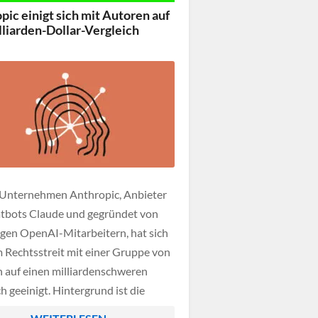
t somit den entsprechenden
pic einigt sich mit Autoren auf
gutgeschrieben, während höhere
lliarden-Dollar-Vergleich
denselben Ausgleich in größerem
Unternehmen Anthropic, Anbieter
tbots Claude und gegründet von
gen OpenAI-Mitarbeitern, hat sich
m Rechtsstreit mit einer Gruppe von
 auf einen milliardenschweren
h geeinigt. Hintergrund ist die
 urheberrechtlich geschützter