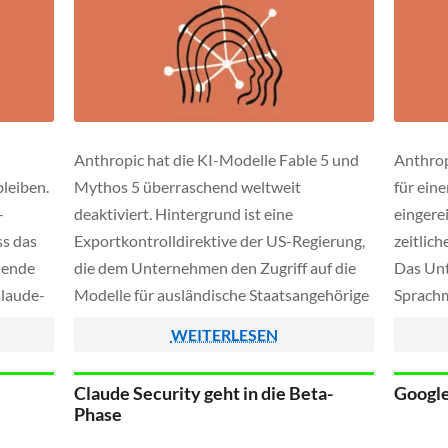
Anthropic hat die KI-Modelle Fable 5 und
Anthrop
bleiben.
Mythos 5 überraschend weltweit
für ein
-
deaktiviert. Hintergrund ist eine
eingere
ss das
Exportkontrolldirektive der US-Regierung,
zeitlic
nende
die dem Unternehmen den Zugriff auf die
Das Un
Claude-
Modelle für ausländische Staatsangehörige
Sprachm
Google
untersagt. Da die Anordnung sogar für
keine A
WEITERLESEN
.
internationale Mitarbeiter innerhalb der
Konditi
USA gilt, sieht Anthropic keine andere
setzt je
Claude Security geht in die Beta-
Google
Möglichkeit als eine vollständige
Markt.
Phase
Abschaltung.