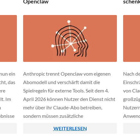
Openclaw
schenk
 den
nicht nur erkannt, sondern direkt auch mit
konkreten Patch-Vorschlägen versehen, die
[…]
nun ein
Anthropic trennt Openclaw vom eigenen
Nach de
ht, das
Abomodell und verschärft damit die
Einschr
ere
Spielregeln für externe Tools. Seit dem 4.
von Cla
t. Im
April 2026 können Nutzer den Dienst nicht
großzüg
n
mehr über ihr Claude-Abo betreiben,
Nutzern
ebnisse
sondern müssen zusätzliche
Anwende
nd
Nutzungspakete erwerben. Damit setzt das
Guthabe
WEITERLESEN
und
Unternehmen eine klare Grenze zwischen
gebucht