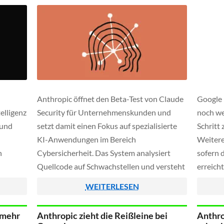
Anthropic öffnet den Beta-Test von Claude
Google 
elligenz
Security für Unternehmenskunden und
noch we
 und
setzt damit einen Fokus auf spezialisierte
Schritt 
KI-Anwendungen im Bereich
Weitere
h
Cybersicherheit. Das System analysiert
sofern 
Quellcode auf Schwachstellen und versteht
erreicht
dabei selbst komplexe Zusammenhänge
ungewöh
WEITERLESEN
. Die
zwischen Modulen - ähnlich wie ein
Firmen 
da Musk
menschlicher Sicherheitsexperte.
Wettbe
 mehr
Anthropic zieht die Reißleine bei
Anthro
ekter
Gefundene Probleme werden angeblich
Markt fü