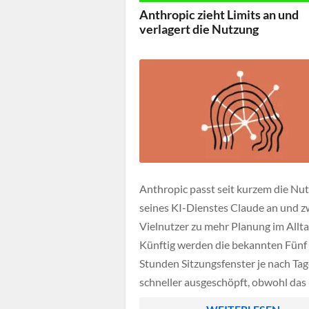
konsistent. Besonders im Coding zei
Anthropic zieht Limits an und
der Fortschritt, […]
verlagert die Nutzung
Anthropic passt seit kurzem die Nu
seines KI-Dienstes Claude an und z
Vielnutzer zu mehr Planung im Allta
Künftig werden die bekannten Fünf
Stunden Sitzungsfenster je nach Tag
schneller ausgeschöpft, obwohl das
wöchentliche Gesamtlimit unverän