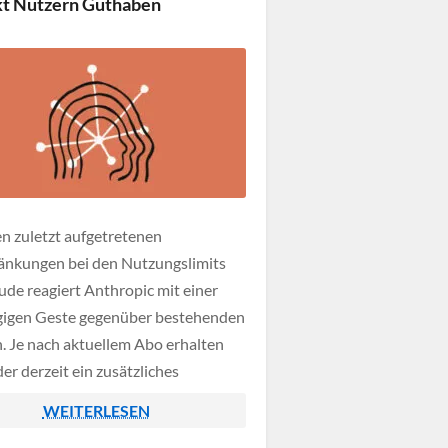
t Nutzern Guthaben
n zuletzt aufgetretenen
änkungen bei den Nutzungslimits
ude reagiert Anthropic mit einer
igen Geste gegenüber bestehenden
. Je nach aktuellem Abo erhalten
r derzeit ein zusätzliches
n in exakt gleicher Höhe wie ihr
WEITERLESEN
es Paket. Wer das Pro Tier nutzt,