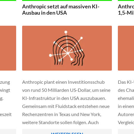
gt sich
eigenen Angeboten und
bekomm
Anthropic setzt auf massiven KI-
Anthro
Drittanwendungen, die bislang nahtlos
Betrag 
Ausbau in den USA
1,5-Mi
integriert waren.
Stufen 
[…]
tzung
Anthropic plant einen Investitionsschub
Das KI-
wingt
von rund 50 Milliarden US-Dollar, um seine
des Cha
g.
KI-Infrastruktur in den USA auszubauen.
ehemali
Gemeinsam mit Fluidstack entstehen neue
in eine
eszeit
Rechenzentren in Texas und New York,
Autoren
weitere Standorte sollen folgen. Auch
Vergleic
dert
Terawulf stellt Kapazitäten bereit und
Nutzung