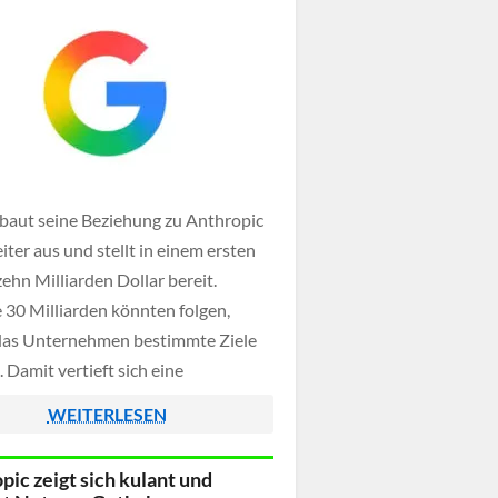
baut seine Beziehung zu Anthropic
iter aus und stellt in einem ersten
zehn Milliarden Dollar bereit.
 30 Milliarden könnten folgen,
das Unternehmen bestimmte Ziele
. Damit vertieft sich eine
nliche Konstellation, in der beide
WEITERLESEN
gleichzeitig Partner und
werber im rasant wachsenden
pic zeigt sich kulant und
r Künstliche Intelligenz sind.