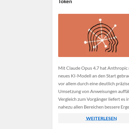
Token
Konkurrenz zu Anthropic steht und
Rivalen […]
Mit Claude Opus 4.7 hat Anthropic 
neues KI-Modell an den Start gebrac
vor allem durch eine deutlich präzis
Umsetzung von Anweisungen auffäll
Vergleich zum Vorgänger liefert es i
nahezu allen Bereichen bessere Erg
und arbeitet auch bei komplexen u
WEITERLESEN
langwierigen Aufgaben zuverlässig 