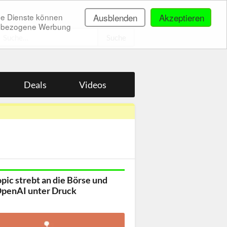
ne Dienste können
Ausblenden
Akzeptieren
onenbezogene Werbung
.
Deals
Videos
pic strebt an die Börse und
OpenAI unter Druck