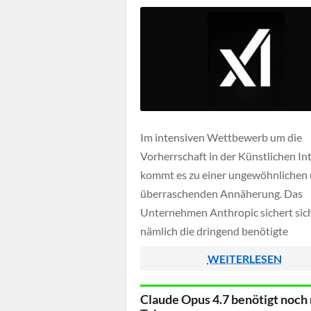
Im intensiven Wettbewerb um die
Vorherrschaft in der Künstlichen Int
kommt es zu einer ungewöhnlichen
überraschenden Annäherung. Das
Unternehmen Anthropic sichert sic
nämlich die dringend benötigte
Rechenleistung nun aus einem
WEITERLESEN
Großrechenzentrum von Elon Musk
Kooperation wirkt ungewöhnlich, 
Claude Opus 4.7 benötigt noch
mit seiner KI-Firma xAI selbst in dir