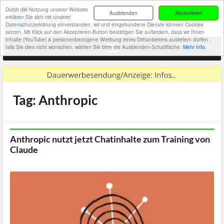
Durch die Nutzung unserer Website
Ausblenden
Akzeptieren
erklären Sie sich mit unserer
Datenschutzerklärung einverstanden, wir und eingebundene Dienste können Cookies
setzen. Mit Klick auf den Akzeptieren-Button bestätigen Sie außerdem, dass wir Ihnen
Inhalte (YouTube) & personenbezogene Werbung eines Drittanbieters ausliefern dürfen -
falls Sie dies nicht wünschen, wählen Sie bitte die Ausblenden-Schaltfläche.
Mehr Info.
Tag: Anthropic
Anthropic nutzt jetzt Chatinhalte zum Training von
Claude