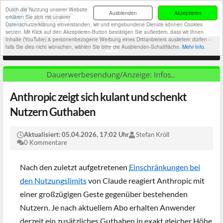
Durch die Nutzung unserer Website
Ausblenden
Akzeptieren
erklären Sie sich mit unserer
Datenschutzerklärung einverstanden, wir und eingebundene Dienste können Cookies
setzen. Mit Klick auf den Akzeptieren-Button bestätigen Sie außerdem, dass wir Ihnen
Inhalte (YouTube) & personenbezogene Werbung eines Drittanbieters ausliefern dürfen -
falls Sie dies nicht wünschen, wählen Sie bitte die Ausblenden-Schaltfläche.
Mehr Info.
Anthropic zeigt sich kulant und schenkt
Nutzern Guthaben
Aktualisiert:
05.04.2026, 17:02 Uhr
Stefan Kröll
0 Kommentare
Nach den zuletzt aufgetretenen
Einschränkungen bei
den Nutzungslimits
von Claude reagiert Anthropic mit
einer großzügigen Geste gegenüber bestehenden
Nutzern. Je nach aktuellem Abo erhalten Anwender
derzeit ein zusätzliches Guthaben in exakt gleicher Höhe