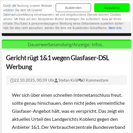
Durch die Nutzung unserer Website
Ausblenden
Akzeptieren
erklären Sie sich mit unserer
Datenschutzerklärung einverstanden, wir und eingebundene Dienste können Cookies
setzen. Mit Klick auf den Akzeptieren-Button bestätigen Sie außerdem, dass wir Ihnen
Inhalte (YouTube) & personenbezogene Werbung eines Drittanbieters ausliefern dürfen -
falls Sie dies nicht wünschen, wählen Sie bitte die Ausblenden-Schaltfläche.
Mehr Info.
Gericht rügt 1&1 wegen Glasfaser-DSL
Werbung
22.10.2025, 00:39 Uhr
Stefan Kröll
0 Kommentare
Wer sich über einen schnellen Internetanschluss freut,
sollte genau hinschauen, denn nicht jedes vermeintliche
Glasfaser-Angebot hält, was es verspricht. Das zeigt ein
aktuelles Urteil des Landgerichts Koblenz gegen den
Anbieter 1&1. Der Verbraucherzentrale Bundesverband