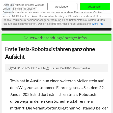
Durch die Nutzung unserer Website
Ausblenden
Akzeptieren
erklären Sie sich mit unserer
Datenschutzerklärung einverstanden, wir und eingebundene Dienste können Cookies
setzen. Mit Klick auf den Akzeptieren-Button bestätigen Sie außerdem, dass wir Ihnen
Inhalte (YouTube) & personenbezogene Werbung eines Drittanbieters ausliefern dürfen -
falls Sie dies nicht wünschen, wählen Sie bitte die Ausblenden-Schaltfläche.
Mehr Info.
Erste Tesla-Robotaxis fahren ganz ohne
Aufsicht
24.01.2026, 00:16 Uhr
Stefan Kröll
1 Kommentar
Tesla hat in Austin nun einen weiteren Meilenstein auf
dem Weg zum autonomen Fahren gesetzt. Seit dem 22.
Januar 2026 sind dort nämlich erstmals Robotaxis
unterwegs, in denen kein Sicherheitsfahrer mehr
mitfährt. Die Verantwortung liegt nun vollständig bei der