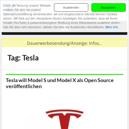
Durch die Nutzung unserer Website
Ausblenden
Akzeptieren
erklären Sie sich mit unserer
Datenschutzerklärung einverstanden, wir und eingebundene Dienste können Cookies
setzen. Mit Klick auf den Akzeptieren-Button bestätigen Sie außerdem, dass wir Ihnen
Inhalte (YouTube) & personenbezogene Werbung eines Drittanbieters ausliefern dürfen -
falls Sie dies nicht wünschen, wählen Sie bitte die Ausblenden-Schaltfläche.
Mehr Info.
Tag: Tesla
Tesla will Model S und Model X als Open Source
veröffentlichen