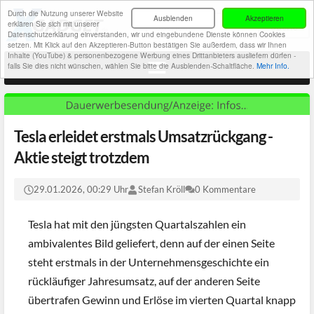
Durch die Nutzung unserer Website
Ausblenden
Akzeptieren
erklären Sie sich mit unserer
Datenschutzerklärung einverstanden, wir und eingebundene Dienste können Cookies
setzen. Mit Klick auf den Akzeptieren-Button bestätigen Sie außerdem, dass wir Ihnen
Inhalte (YouTube) & personenbezogene Werbung eines Drittanbieters ausliefern dürfen -
falls Sie dies nicht wünschen, wählen Sie bitte die Ausblenden-Schaltfläche.
Mehr Info.
Tesla erleidet erstmals Umsatzrückgang -
Aktie steigt trotzdem
29.01.2026, 00:29 Uhr
Stefan Kröll
0 Kommentare
Tesla hat mit den jüngsten Quartalszahlen ein
ambivalentes Bild geliefert, denn auf der einen Seite
steht erstmals in der Unternehmensgeschichte ein
rückläufiger Jahresumsatz, auf der anderen Seite
übertrafen Gewinn und Erlöse im vierten Quartal knapp