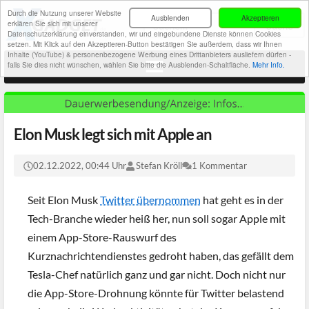
Durch die Nutzung unserer Website
Ausblenden
Akzeptieren
erklären Sie sich mit unserer
Datenschutzerklärung einverstanden, wir und eingebundene Dienste können Cookies
setzen. Mit Klick auf den Akzeptieren-Button bestätigen Sie außerdem, dass wir Ihnen
Inhalte (YouTube) & personenbezogene Werbung eines Drittanbieters ausliefern dürfen -
falls Sie dies nicht wünschen, wählen Sie bitte die Ausblenden-Schaltfläche.
Mehr Info.
Elon Musk legt sich mit Apple an
02.12.2022, 00:44 Uhr
Stefan Kröll
1 Kommentar
Seit Elon Musk
Twitter übernommen
hat geht es in der
Tech-Branche wieder heiß her, nun soll sogar Apple mit
einem App-Store-Rauswurf des
Kurznachrichtendienstes gedroht haben, das gefällt dem
Tesla-Chef natürlich ganz und gar nicht. Doch nicht nur
die App-Store-Drohnung könnte für Twitter belastend