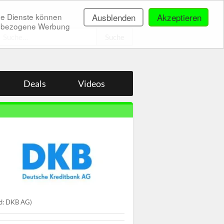
ne Dienste können
Ausblenden
Akzeptieren
onenbezogene Werbung
.
Deals
Videos
ld: DKB AG)