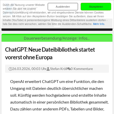
Durch die Nutzung unserer Website
Ausblenden
Akzeptieren
erklären Sie sich mit unserer
Datenschutzerklärung einverstanden, wir und eingebundene Dienste können Cookies
setzen. Mit Klick auf den Akzeptieren-Button bestätigen Sie außerdem, dass wir Ihnen
Inhalte (YouTube) & personenbezogene Werbung eines Drittanbieters ausliefern dürfen -
falls Sie dies nicht wünschen, wählen Sie bitte die Ausblenden-Schaltfläche.
Mehr Info.
ChatGPT: Neue Dateibibliothek startet
vorerst ohne Europa
26.03.2026, 00:03 Uhr
Stefan Kröll
0 Kommentare
OpenAI erweitert ChatGPT um eine Funktion, die den
Umgang mit Dateien deutlich übersichtlicher machen
soll. Künftig werden hochgeladene und erstellte Inhalte
automatisch in einer persönlichen Bibliothek gesammelt.
Dazu zählen unter anderem PDFs, Tabellen und Bilder,