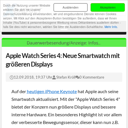
Durch die Nutzung unserer Website
Ausblenden
Akzeptieren
erklären Sie sich mit unserer
Datenschutzerklärung einverstanden, wir und eingebundene Dienste können Cookies
setzen. Mit Klick auf den Akzeptieren-Button bestätigen Sie außerdem, dass wir Ihnen
Inhalte (YouTube) & personenbezogene Werbung eines Drittanbieters ausliefern dürfen -
falls Sie dies nicht wünschen, wählen Sie bitte die Ausblenden-Schaltfläche.
Mehr Info.
Apple Watch Series 4: Neue Smartwatch mit
größeren Displays
12.09.2018, 19:37 Uhr
Stefan Kröll
0 Kommentare
Auf der
heutigen iPhone Keynote
hat Apple auch seine
Smartwatch aktualisiert. Mit der "Apple Watch Series 4"
bietet der Konzern nun größere Displays und bessere
interne Hardware. Ein besonderes Highlight ist vor allem
der verbesserte Bewegungssensor, dieser kann nun z.B.