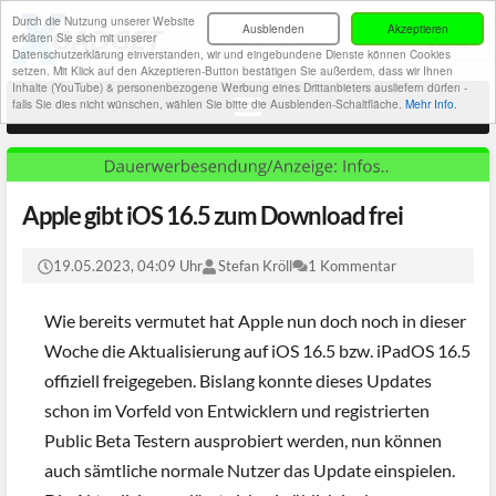
Durch die Nutzung unserer Website
Ausblenden
Akzeptieren
erklären Sie sich mit unserer
Datenschutzerklärung einverstanden, wir und eingebundene Dienste können Cookies
setzen. Mit Klick auf den Akzeptieren-Button bestätigen Sie außerdem, dass wir Ihnen
Inhalte (YouTube) & personenbezogene Werbung eines Drittanbieters ausliefern dürfen -
falls Sie dies nicht wünschen, wählen Sie bitte die Ausblenden-Schaltfläche.
Mehr Info.
Apple gibt iOS 16.5 zum Download frei
19.05.2023, 04:09 Uhr
Stefan Kröll
1 Kommentar
Wie bereits vermutet hat Apple nun doch noch in dieser
Woche die Aktualisierung auf iOS 16.5 bzw. iPadOS 16.5
offiziell freigegeben. Bislang konnte dieses Updates
schon im Vorfeld von Entwicklern und registrierten
Public Beta Testern ausprobiert werden, nun können
auch sämtliche normale Nutzer das Update einspielen.