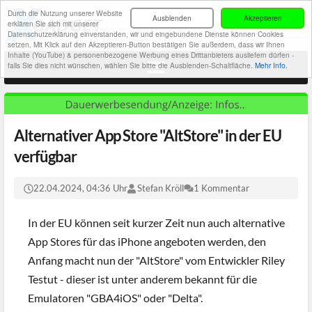
Durch die Nutzung unserer Website
Ausblenden
Akzeptieren
erklären Sie sich mit unserer
Datenschutzerklärung einverstanden, wir und eingebundene Dienste können Cookies
setzen. Mit Klick auf den Akzeptieren-Button bestätigen Sie außerdem, dass wir Ihnen
Inhalte (YouTube) & personenbezogene Werbung eines Drittanbieters ausliefern dürfen -
falls Sie dies nicht wünschen, wählen Sie bitte die Ausblenden-Schaltfläche.
Mehr Info.
Alternativer App Store "AltStore" in der EU
verfügbar
22.04.2024, 04:36 Uhr
Stefan Kröll
1 Kommentar
In der EU können seit kurzer Zeit nun auch alternative
App Stores für das iPhone angeboten werden, den
Anfang macht nun der "AltStore" vom Entwickler Riley
Testut - dieser ist unter anderem bekannt für die
Emulatoren "GBA4iOS" oder "Delta".