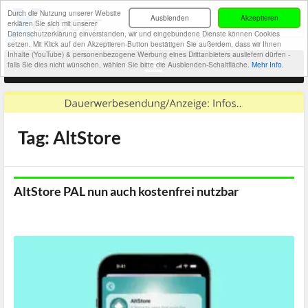
Durch die Nutzung unserer Website
Ausblenden
Akzeptieren
erklären Sie sich mit unserer
Datenschutzerklärung einverstanden, wir und eingebundene Dienste können Cookies
setzen. Mit Klick auf den Akzeptieren-Button bestätigen Sie außerdem, dass wir Ihnen
Inhalte (YouTube) & personenbezogene Werbung eines Drittanbieters ausliefern dürfen -
falls Sie dies nicht wünschen, wählen Sie bitte die Ausblenden-Schaltfläche.
Mehr Info.
Tag: AltStore
AltStore PAL nun auch kostenfrei nutzbar