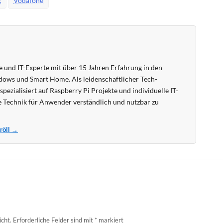
k
Vodafone
 und IT-Experte mit über 15 Jahren Erfahrung in den
ows und Smart Home. Als leidenschaftlicher Tech-
pezialisiert auf Raspberry Pi Projekte und individuelle IT-
 Technik für Anwender verständlich und nutzbar zu
Kröll →
icht.
Erforderliche Felder sind mit
*
markiert