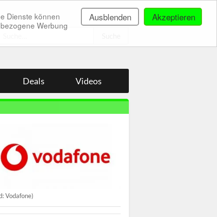
ne Dienste können
Ausblenden
Akzeptieren
onenbezogene Werbung
.
Deals
Videos
ld: Vodafone)