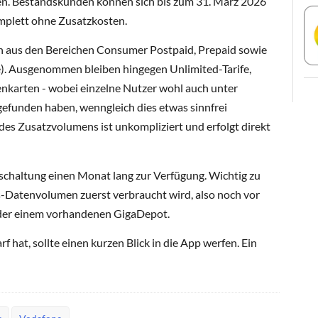
n. Bestandskunden können sich bis zum 31. März 2026
omplett ohne Zusatzkosten.
n aus den Bereichen Consumer Postpaid, Prepaid sowie
e). Ausgenommen bleiben hingegen Unlimited-Tarife,
karten - wobei einzelne Nutzer wohl auch unter
gefunden haben, wenngleich dies etwas sinnfrei
des Zusatzvolumens ist unkompliziert und erfolgt direkt
schaltung einen Monat lang zur Verfügung. Wichtig zu
s-Datenvolumen zuerst verbraucht wird, also noch vor
oder einem vorhandenen GigaDepot.
 hat, sollte einen kurzen Blick in die App werfen. Ein