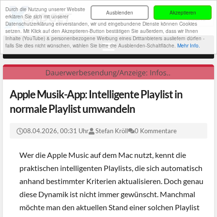
Durch die Nutzung unserer Website
Ausblenden
Akzeptieren
erklären Sie sich mit unserer
Datenschutzerklärung einverstanden, wir und eingebundene Dienste können Cookies
setzen. Mit Klick auf den Akzeptieren-Button bestätigen Sie außerdem, dass wir Ihnen
Inhalte (YouTube) & personenbezogene Werbung eines Drittanbieters ausliefern dürfen -
falls Sie dies nicht wünschen, wählen Sie bitte die Ausblenden-Schaltfläche.
Mehr Info.
Apple Musik-App: Intelligente Playlist in
normale Playlist umwandeln
08.04.2026, 00:31 Uhr
Stefan Kröll
0 Kommentare
Wer die Apple Music auf dem Mac nutzt, kennt die
praktischen intelligenten Playlists, die sich automatisch
anhand bestimmter Kriterien aktualisieren. Doch genau
diese Dynamik ist nicht immer gewünscht. Manchmal
möchte man den aktuellen Stand einer solchen Playlist