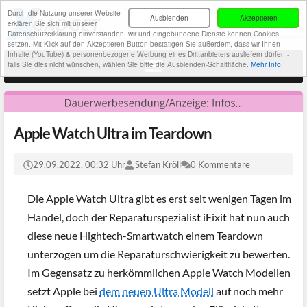
Durch die Nutzung unserer Website
Ausblenden
Akzeptieren
erklären Sie sich mit unserer
Datenschutzerklärung einverstanden, wir und eingebundene Dienste können Cookies
setzen. Mit Klick auf den Akzeptieren-Button bestätigen Sie außerdem, dass wir Ihnen
Inhalte (YouTube) & personenbezogene Werbung eines Drittanbieters ausliefern dürfen -
falls Sie dies nicht wünschen, wählen Sie bitte die Ausblenden-Schaltfläche.
Mehr Info.
Apple Watch Ultra im Teardown
29.09.2022, 00:32 Uhr
Stefan Kröll
0 Kommentare
Die Apple Watch Ultra gibt es erst seit wenigen Tagen im
Handel, doch der Reparaturspezialist iFixit hat nun auch
diese neue Hightech-Smartwatch einem Teardown
unterzogen um die Reparaturschwierigkeit zu bewerten.
Im Gegensatz zu herkömmlichen Apple Watch Modellen
setzt Apple bei
dem neuen Ultra Modell
auf noch mehr