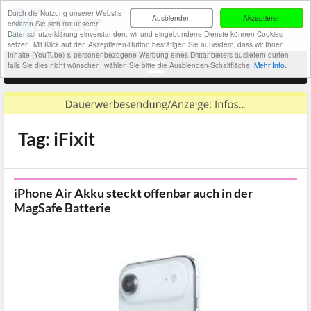
Durch die Nutzung unserer Website
Ausblenden
Akzeptieren
erklären Sie sich mit unserer
Datenschutzerklärung einverstanden, wir und eingebundene Dienste können Cookies
setzen. Mit Klick auf den Akzeptieren-Button bestätigen Sie außerdem, dass wir Ihnen
Inhalte (YouTube) & personenbezogene Werbung eines Drittanbieters ausliefern dürfen -
falls Sie dies nicht wünschen, wählen Sie bitte die Ausblenden-Schaltfläche.
Mehr Info.
Tag: iFixit
iPhone Air Akku steckt offenbar auch in der
MagSafe Batterie