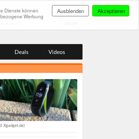
ne Dienste können
Ausblenden
Akzeptieren
onenbezogene Werbung
.
Deals
Videos
ld: Xgadget.de)