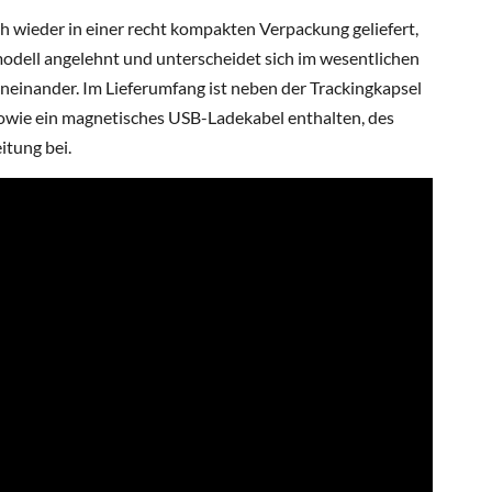
h wieder in einer recht kompakten Verpackung geliefert,
modell angelehnt und unterscheidet sich im wesentlichen
neinander. Im Lieferumfang ist neben der Trackingkapsel
owie ein magnetisches USB-Ladekabel enthalten, des
itung bei.