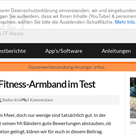
unserer Datenschutzerklärung einverstanden, wir und eingebunde
tätigen Sie außerdem, dass wir Ihnen Inhalte (YouTube) & pers
 wünschen, wählen Sie bitte die Ausblenden-Schaltfläche.
Mehr Info
estberichte
App's/Software
Anleitungen
Fitness-Armband im Test
Stefan Kröll
3 Kommentare
m Meer, doch nur wenige sind tatsächlich gut. In der
(Bi
t seinen Mi Bändern gute Bewertungen abstauben, ob
ion gelingt, klären wir für euch in diesem Beitrag.