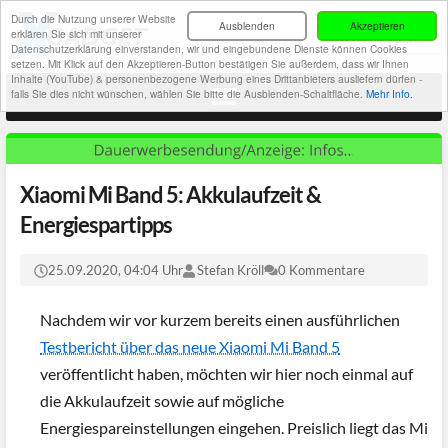
Durch die Nutzung unserer Website
Ausblenden
Akzeptieren
erklären Sie sich mit unserer
Datenschutzerklärung einverstanden, wir und eingebundene Dienste können Cookies
setzen. Mit Klick auf den Akzeptieren-Button bestätigen Sie außerdem, dass wir Ihnen
Inhalte (YouTube) & personenbezogene Werbung eines Drittanbieters ausliefern dürfen -
falls Sie dies nicht wünschen, wählen Sie bitte die Ausblenden-Schaltfläche.
Mehr Info.
Xiaomi Mi Band 5: Akkulaufzeit &
Energiespartipps
25.09.2020, 04:04 Uhr
Stefan Kröll
0 Kommentare
Nachdem wir vor kurzem bereits einen ausführlichen
Testbericht über das neue Xiaomi Mi Band 5
veröffentlicht haben, möchten wir hier noch einmal auf
die Akkulaufzeit sowie auf mögliche
Energiespareinstellungen eingehen. Preislich liegt das Mi