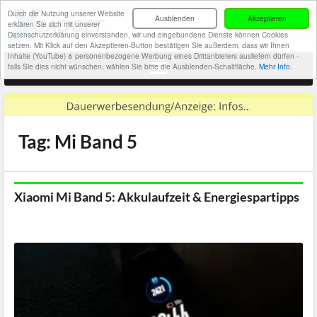
Durch die Nutzung unserer Website
Ausblenden
Akzeptieren
erklären Sie sich mit unserer
Datenschutzerklärung einverstanden, wir und eingebundene Dienste können Cookies
setzen. Mit Klick auf den Akzeptieren-Button bestätigen Sie außerdem, dass wir Ihnen
Inhalte (YouTube) & personenbezogene Werbung eines Drittanbieters ausliefern dürfen -
falls Sie dies nicht wünschen, wählen Sie bitte die Ausblenden-Schaltfläche.
Mehr Info.
Tag: Mi Band 5
Xiaomi Mi Band 5: Akkulaufzeit & Energiespartipps