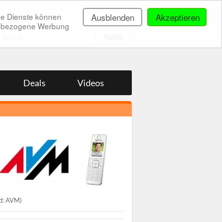
ne Dienste können
Ausblenden
Akzeptieren
onenbezogene Werbung
.
Deals
Videos
ld: AVM)