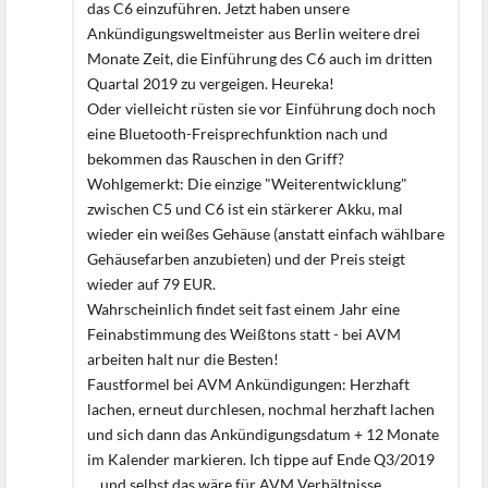
das C6 einzuführen. Jetzt haben unsere
Ankündigungsweltmeister aus Berlin weitere drei
Monate Zeit, die Einführung des C6 auch im dritten
Quartal 2019 zu vergeigen. Heureka!
Oder vielleicht rüsten sie vor Einführung doch noch
eine Bluetooth-Freisprechfunktion nach und
bekommen das Rauschen in den Griff?
Wohlgemerkt: Die einzige "Weiterentwicklung"
zwischen C5 und C6 ist ein stärkerer Akku, mal
wieder ein weißes Gehäuse (anstatt einfach wählbare
Gehäusefarben anzubieten) und der Preis steigt
wieder auf 79 EUR.
Wahrscheinlich findet seit fast einem Jahr eine
Feinabstimmung des Weißtons statt - bei AVM
arbeiten halt nur die Besten!
Faustformel bei AVM Ankündigungen: Herzhaft
lachen, erneut durchlesen, nochmal herzhaft lachen
und sich dann das Ankündigungsdatum + 12 Monate
im Kalender markieren. Ich tippe auf Ende Q3/2019
... und selbst das wäre für AVM Verhältnisse