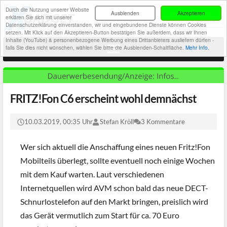
Durch die Nutzung unserer Website
Ausblenden
Akzeptieren
erklären Sie sich mit unserer
Datenschutzerklärung einverstanden, wir und eingebundene Dienste können Cookies
setzen. Mit Klick auf den Akzeptieren-Button bestätigen Sie außerdem, dass wir Ihnen
Inhalte (YouTube) & personenbezogene Werbung eines Drittanbieters ausliefern dürfen -
falls Sie dies nicht wünschen, wählen Sie bitte die Ausblenden-Schaltfläche.
Mehr Info.
FRITZ!Fon C6 erscheint wohl demnächst
10.03.2019, 00:35 Uhr
Stefan Kröll
3 Kommentare
Wer sich aktuell die Anschaffung eines neuen Fritz!Fon
Mobilteils überlegt, sollte eventuell noch einige Wochen
mit dem Kauf warten. Laut verschiedenen
Internetquellen wird AVM schon bald das neue DECT-
Schnurlostelefon auf den Markt bringen, preislich wird
das Gerät vermutlich zum Start für ca. 70 Euro