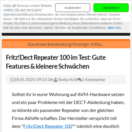
Durch die Nutzung unserer Website
Ausblenden
Akzeptieren
erklären Sie sich mit unserer
Datenschutzerklärung einverstanden, wir und eingebundene Dienste können Cookies
setzen. Mit Klick auf den Akzeptieren-Button bestätigen Sie außerdem, dass wir Ihnen
Inhalte (YouTube) & personenbezogene Werbung eines Drittanbieters ausliefern dürfen -
falls Sie dies nicht wünschen, wählen Sie bitte die Ausblenden-Schaltfläche.
Mehr Info.
Fritz!Dect Repeater 100 im Test: Gute
Features & kleinere Schwächen
18.05.2020, 09:33 Uhr
Stefan Kröll
1 Kommentar
Solltet ihr in eurer Wohnung auf AVM-Hardware setzen
und ein paar Probleme mit der DECT-Abdeckung haben,
so könnte ein passender Repeater von der gleichen
Firma Abhilfe schaffen. Der Hersteller verspricht mit
dem "
Fritz!Dect Repeater 100
"* nämlich eine deutlich