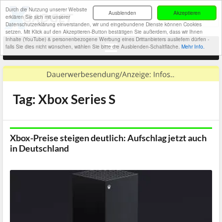
Durch die Nutzung unserer Website
Ausblenden
Akzeptieren
erklären Sie sich mit unserer
Datenschutzerklärung einverstanden, wir und eingebundene Dienste können Cookies
setzen. Mit Klick auf den Akzeptieren-Button bestätigen Sie außerdem, dass wir Ihnen
Inhalte (YouTube) & personenbezogene Werbung eines Drittanbieters ausliefern dürfen -
falls Sie dies nicht wünschen, wählen Sie bitte die Ausblenden-Schaltfläche.
Mehr Info.
Tag: Xbox Series S
Xbox-Preise steigen deutlich: Aufschlag jetzt auch
in Deutschland