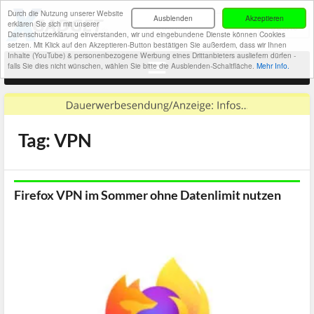
Durch die Nutzung unserer Website
Ausblenden
Akzeptieren
erklären Sie sich mit unserer
Datenschutzerklärung einverstanden, wir und eingebundene Dienste können Cookies
setzen. Mit Klick auf den Akzeptieren-Button bestätigen Sie außerdem, dass wir Ihnen
Inhalte (YouTube) & personenbezogene Werbung eines Drittanbieters ausliefern dürfen -
falls Sie dies nicht wünschen, wählen Sie bitte die Ausblenden-Schaltfläche.
Mehr Info.
Tag: VPN
Firefox VPN im Sommer ohne Datenlimit nutzen