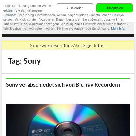
Durch die Nutzung unserer Website
Ausblenden
Akzeptieren
erklären Sie sich mit unserer
Datenschutzerklärung einverstanden, wir und eingebundene Dienste können Cookies
setzen. Mit Klick auf den Akzeptieren-Button bestätigen Sie außerdem, dass wir Ihnen
Inhalte (YouTube) & personenbezogene Werbung eines Drittanbieters ausliefern dürfen -
falls Sie dies nicht wünschen, wählen Sie bitte die Ausblenden-Schaltfläche.
Mehr Info.
Tag: Sony
Sony verabschiedet sich von Blu-ray Recordern