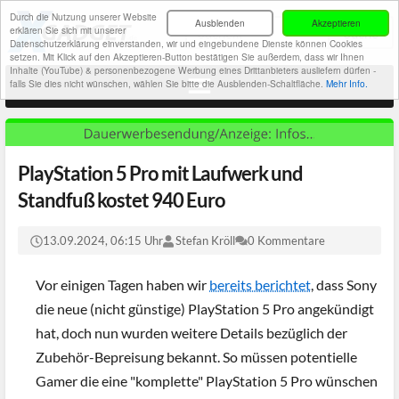
Durch die Nutzung unserer Website
Ausblenden
Akzeptieren
erklären Sie sich mit unserer
Datenschutzerklärung einverstanden, wir und eingebundene Dienste können Cookies
setzen. Mit Klick auf den Akzeptieren-Button bestätigen Sie außerdem, dass wir Ihnen
Inhalte (YouTube) & personenbezogene Werbung eines Drittanbieters ausliefern dürfen -
falls Sie dies nicht wünschen, wählen Sie bitte die Ausblenden-Schaltfläche.
Mehr Info.
PlayStation 5 Pro mit Laufwerk und
Standfuß kostet 940 Euro
13.09.2024, 06:15 Uhr
Stefan Kröll
0 Kommentare
Vor einigen Tagen haben wir
bereits berichtet
, dass Sony
die neue (nicht günstige) PlayStation 5 Pro angekündigt
hat, doch nun wurden weitere Details bezüglich der
Zubehör-Bepreisung bekannt. So müssen potentielle
Gamer die eine "komplette" PlayStation 5 Pro wünschen