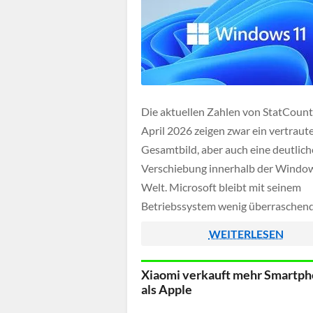
Die aktuellen Zahlen von StatCount
April 2026 zeigen zwar ein vertraut
Gesamtbild, aber auch eine deutlich
Verschiebung innerhalb der Windo
Welt. Microsoft bleibt mit seinem
Betriebssystem wenig überraschend
dominierend und erreicht weltweit 
WEITERLESEN
Anteil von 63,66 Prozent auf Deskt
Rechnern. Auffällig ist die große Ka
Xiaomi verkauft mehr Smartp
unbekannter Systeme mit 19,28 Pro
als Apple
hinter der sich meist anonymisierte 