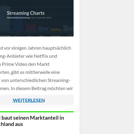
 vor einigen Jahren hauptsächlich
ng-Anbieter wie Netflix und
 Prime Video den Markt
ten, gibt es mittlerweile eine
l von unterschiedlichen Streaming-
rmen. In diesem Beitrag möchten wir
nmal einen Blick auf die aktuellen
WEITERLESEN
teile der SVOD-Anbieter in
land werfen um einen besseren
 baut seinen Marktanteil in
uf das derzeitige Marktgeschehen zu
hland aus
n.