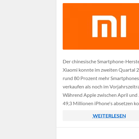
Der chinesische Smartphone-Herste
Xiaomi konnte im zweiten Quartal 
rund 80 Prozent mehr Smartphones
verkaufen als noch im Vorjahrszeitr
Während Apple zwischen April und 
49,3 Millionen iPhone's absetzen ko
lag diese Zahl bei Xiaomi bei stolze
WEITERLESEN
Millionen Geräten. Aufgrund der
Preisgestaltung dürfte es bei der re
Gewinnmarge für Apple natürlich t