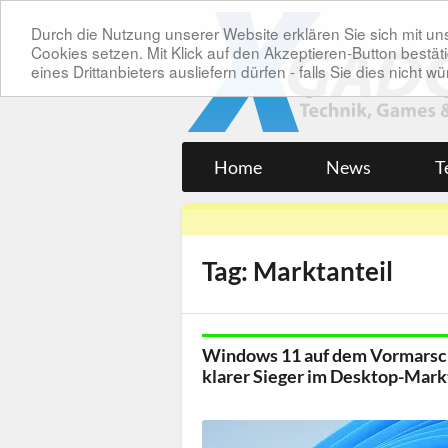
Durch die Nutzung unserer Website erklären Sie sich mit 
Cookies setzen. Mit Klick auf den Akzeptieren-Button bes
eines Drittanbieters ausliefern dürfen - falls Sie dies nicht
Home
News
T
Tag: Marktanteil
Windows 11 auf dem Vormarsc
klarer Sieger im Desktop-Mark