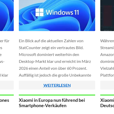
er für
Ein Blick auf die aktuellen Zahlen von
Während
es
StatCounter zeigt ein vertrautes Bild.
Streami
e
Microsoft dominiert weiterhin den
Amazon
ws-
Desktop-Markt klar und erreicht im März
dominier
2026 einen Anteil von über 60 Prozent.
Vielzah
 klar
Auffällig ist jedoch die große Unbekannte
Plattfo
einen
im Hintergrund. Knapp ein Fünftel aller
daher ei
WEITERLESEN
op-
Zugriffe lässt sich keinem konkreten System
Marktan
tegorie
zuordnen, was auf zunehmende
Deutsch
hones
Xiaomi in Europa nun führend bei
Xiaomi
zent,
Datenschutzmaßnahmen und Tracking-
Blick a
Smartphone-Verkäufen
Deutsc
[…]
Blocker hindeutet.
erhalte