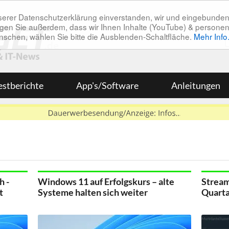
unserer Datenschutzerklärung einverstanden, wir und eingebunde
tätigen Sie außerdem, dass wir Ihnen Inhalte (YouTube) & pers
 wünschen, wählen Sie bitte die Ausblenden-Schaltfläche.
Mehr Info
estberichte
App's/Software
Anleitungen
h -
Windows 11 auf Erfolgskurs – alte
Stream
t
Systeme halten sich weiter
Quarta