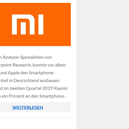
n Analyse-Spezialisten von
point Research, konnte vor allem
und Apple den Smartphone-
teil in Deutschland ausbauen.
 im zweiten Quartal 2019 Xiaomi
ch ein Prozent an den Smartphone-
en für sich entscheiden konnte,
WEITERLESEN
 diese im zweiten Quartal 2020 auf
ozent.