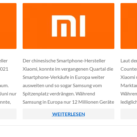
ller
Der chinesische Smartphone-Hersteller
Laut de
2021
Xiaomi, konnte im vergangenen Quartal die
Counter
Smartphone-Verkäufe in Europa weiter
Xiaomi 
aum.
ausweiten und so sogar Samsung vom
Marktan
Juni nur
Spitzenplatz verdrängen. Während
Während
nnte,
Samsung in Europa nur 12 Millionen Geräte
ledigli
n 51
absetzen konnte, schaffte Xiaomi im
Verkäuf
WEITERLESEN
gleichen Zeitraum rund 12,7 Millionen
stiegen
inen
Smartphones an den Mann zu bringen.
fünf Pr
rotzdem