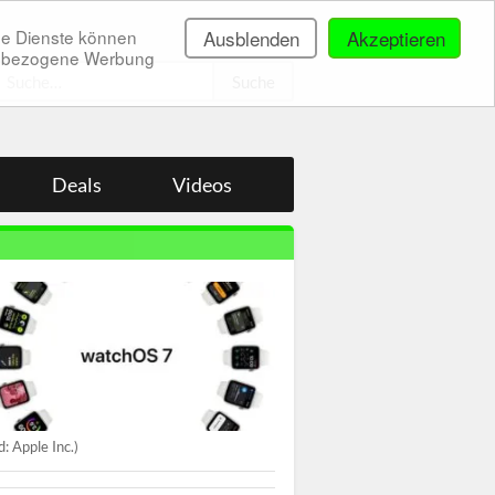
ne Dienste können
Ausblenden
Akzeptieren
onenbezogene Werbung
.
Deals
Videos
ld: Apple Inc.)