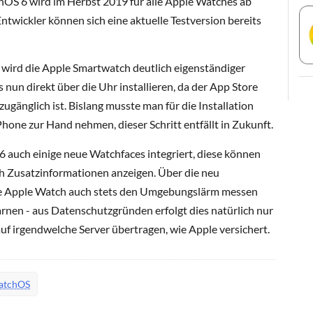
hOS 6 wird im Herbst 2019 für alle Apple Watches ab
 Entwickler können sich eine aktuelle Testversion bereits
rd die Apple Smartwatch deutlich eigenständiger
 nun direkt über die Uhr installieren, da der App Store
ugänglich ist. Bislang musste man für die Installation
one zur Hand nehmen, dieser Schritt entfällt in Zukunft.
 auch einige neue Watchfaces integriert, diese können
ch Zusatzinformationen anzeigen. Über die neu
ie Apple Watch auch stets den Umgebungslärm messen
nen - aus Datenschutzgründen erfolgt dies natürlich nur
auf irgendwelche Server übertragen, wie Apple versichert.
atchOS