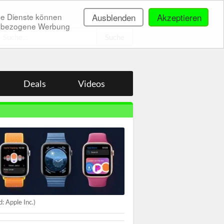
ne Dienste können
Ausblenden
Akzeptieren
onenbezogene Werbung
.
Deals
Videos
ld: Apple Inc.)