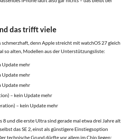
ssendes iPhone läuft also gar nichts – das bleibt bei
d das trifft viele
s schmerzhaft, denn Apple streicht mit watchOS 27 gleich
al so alten, Modellen aus der Unterstützungsliste:
in Update mehr
in Update mehr
in Update mehr
tion) – kein Update mehr
eration) – kein Update mehr
 8 und die erste Ultra sind gerade mal etwa drei Jahre alt
selbst das SE 2, einst als günstigere Einstiegsoption
Der technische Grund dürfte vor allem im Chip liegen: