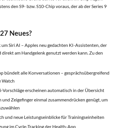
ens den S9- bzw. S10-Chip voraus, der ab der Series 9
 27 Neues?
 um Siri AI – Apples neu gedachten KI-Assistenten, der
nd direkt am Handgelenk genutzt werden kann. Zu den
App bündelt alle Konversationen – gesprächsübergreifend
e Watch
i-Vorschläge erscheinen automatisch in der Übersicht
 und Zeigefinger einmal zusammendrücken genügt, um
uszuwählen
h und neue Leistungseinblicke für Trainingseinheiten
ung im Cycle-Tracking der Health-App