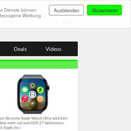
ne Dienste können
Ausblenden
Akzeptieren
onenbezogene Werbung
.
Deals
Videos
bst die erste Apple Watch Ultra wird kein
ate mehr auf watchOS 27 bekommen.
ld: Apple Inc.)