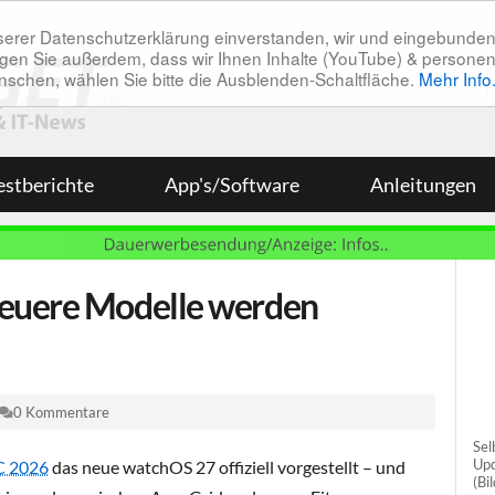
unserer Datenschutzerklärung einverstanden, wir und eingebunde
tätigen Sie außerdem, dass wir Ihnen Inhalte (YouTube) & pers
 wünschen, wählen Sie bitte die Ausblenden-Schaltfläche.
Mehr Info
estberichte
App's/Software
Anleitungen
euere Modelle werden
0 Kommentare
Sel
Upd
 2026
das neue watchOS 27 offiziell vorgestellt – und
(Bi