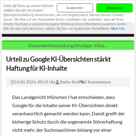
Durch die Nutzung unserer Website
Ausblenden
Akzeptieren
erklären Sie sich mit unserer
Datenschutzerklärung einverstanden, wir und eingebundene Dienste können Cookies
setzen. Mit Klick auf den Akzeptieren-Button bestätigen Sie außerdem, dass wir Ihnen
Inhalte (YouTube) & personenbezogene Werbung eines Drittanbieters ausliefern dürfen -
falls Sie dies nicht wünschen, wählen Sie bitte die Ausblenden-Schaltfläche.
Mehr Info.
Urteil zu Google KI-Übersichten stärkt
Haftung für KI-Inhalte
14.06.2026, 00:19 Uhr
Stefan Kröll
0 Kommentare
Das Landgericht München I hat entschieden, dass
Google für die Inhalte seiner KI-Übersichten direkt
verantwortlich gemacht werden kann. Damit greift der
bisherige Schutz durch die sogenannte Störerhaftung
nicht mehr, der Suchmaschinen bislang vor einer