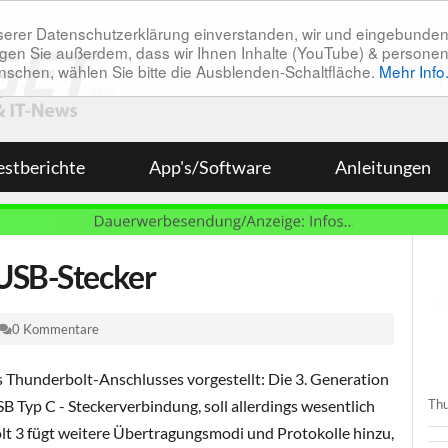
unserer Datenschutzerklärung einverstanden, wir und eingebunde
tätigen Sie außerdem, dass wir Ihnen Inhalte (YouTube) & pers
 wünschen, wählen Sie bitte die Ausblenden-Schaltfläche.
Mehr Info
estberichte
App's/Software
Anleitungen
 USB-Stecker
0 Kommentare
es Thunderbolt-Anschlusses vorgestellt: Die 3. Generation
Thu
B Typ C - Steckerverbindung, soll allerdings wesentlich
lt 3 fügt weitere Übertragungsmodi und Protokolle hinzu,