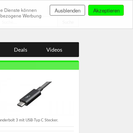
ne Dienste können
Ausblenden
Akzeptieren
onenbezogene Werbung
.
Deals
Videos
nderbolt 3 mit USB-Typ C Stecker.