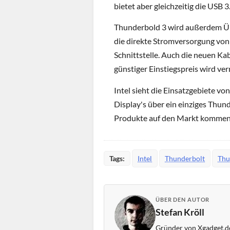
bietet aber gleichzeitig die USB 3
Thunderbold 3 wird außerdem Übe
die direkte Stromversorgung von
Schnittstelle. Auch die neuen Ka
günstiger Einstiegspreis wird ve
Intel sieht die Einsatzgebiete v
Display's über ein einziges Thund
Produkte auf den Markt kommen, 
Tags:
Intel
Thunderbolt
Thu
ÜBER DEN AUTOR
Stefan Kröll
Gründer von Xgadget.de