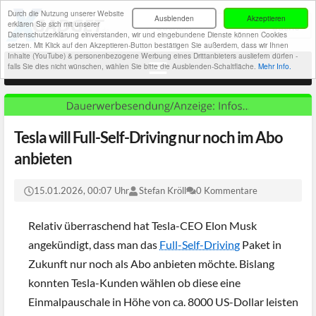
Durch die Nutzung unserer Website
Ausblenden
Akzeptieren
erklären Sie sich mit unserer
Datenschutzerklärung einverstanden, wir und eingebundene Dienste können Cookies
setzen. Mit Klick auf den Akzeptieren-Button bestätigen Sie außerdem, dass wir Ihnen
Inhalte (YouTube) & personenbezogene Werbung eines Drittanbieters ausliefern dürfen -
falls Sie dies nicht wünschen, wählen Sie bitte die Ausblenden-Schaltfläche.
Mehr Info.
Tesla will Full-Self-Driving nur noch im Abo
anbieten
15.01.2026, 00:07 Uhr
Stefan Kröll
0 Kommentare
Relativ überraschend hat Tesla-CEO Elon Musk
angekündigt, dass man das
Full-Self-Driving
Paket in
Zukunft nur noch als Abo anbieten möchte. Bislang
konnten Tesla-Kunden wählen ob diese eine
Einmalpauschale in Höhe von ca. 8000 US-Dollar leisten