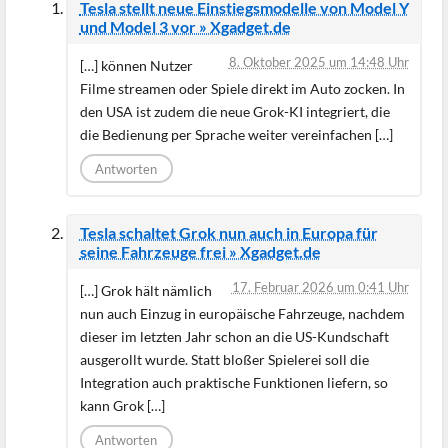
Tesla stellt neue Einstiegsmodelle von Model Y
und Model 3 vor » Xgadget.de
8. Oktober 2025 um 14:48 Uhr
[…] können Nutzer
Filme streamen oder Spiele direkt im Auto zocken. In
den USA ist zudem die neue Grok-KI integriert, die
die Bedienung per Sprache weiter vereinfachen […]
Antworten
Tesla schaltet Grok nun auch in Europa für
seine Fahrzeuge frei » Xgadget.de
17. Februar 2026 um 0:41 Uhr
[…] Grok hält nämlich
nun auch Einzug in europäische Fahrzeuge, nachdem
dieser im letzten Jahr schon an die US-Kundschaft
ausgerollt wurde. Statt bloßer Spielerei soll die
Integration auch praktische Funktionen liefern, so
kann Grok […]
Antworten