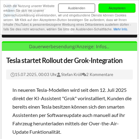
Durch die Nutzung unserer Website
Ausblenden
Akzeptieren
erklären Sie sich mit unserer
Datenschutzerklärung einverstanden, wir und eingebundene Dienste können Cookies
setzen. Mit Klick auf den Akzeptieren-Button bestätigen Sie außerdem, dass wir Ihnen
Inhalte (YouTube) & personenbezogene Werbung eines Drittanbieters ausliefern dürfen -
falls Sie dies nicht wünschen, wählen Sie bitte die Ausblenden-Schaltfläche.
Mehr Info.
Tesla startet Rollout der Grok-Integration
15.07.2025, 00:03 Uhr
Stefan Kröll
2 Kommentare
In neueren Tesla-Modellen wird seit dem 12. Juli 2025
direkt der KI-Assistent "Grok" vorinstalliert, Kunden die
bereits einen Tesla besitzen können sich den smarten
Assistenten per Softwareupdate auch manuell auf ihr
Fahrzeug herunterladen mittels der Over-the-Air-
Update Funktionalität.