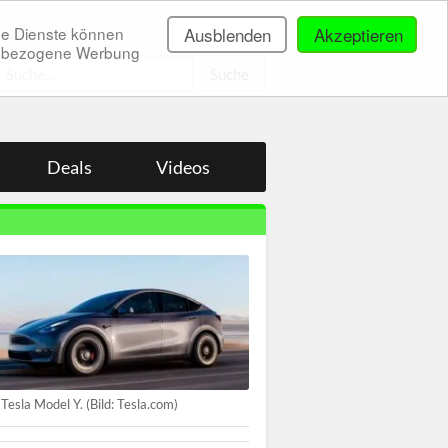
ne Dienste können
Ausblenden
Akzeptieren
onenbezogene Werbung
.
Deals
Videos
 Tesla Model Y. (Bild: Tesla.com)