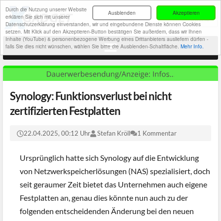
Durch die Nutzung unserer Website
Ausblenden
Akzeptieren
erklären Sie sich mit unserer
Datenschutzerklärung einverstanden, wir und eingebundene Dienste können Cookies
setzen. Mit Klick auf den Akzeptieren-Button bestätigen Sie außerdem, dass wir Ihnen
Inhalte (YouTube) & personenbezogene Werbung eines Drittanbieters ausliefern dürfen -
falls Sie dies nicht wünschen, wählen Sie bitte die Ausblenden-Schaltfläche.
Mehr Info.
Synology: Funktionsverlust bei nicht
zertifizierten Festplatten
22.04.2025, 00:12 Uhr
Stefan Kröll
1 Kommentar
Ursprünglich hatte sich Synology auf die Entwicklung
von Netzwerkspeicherlösungen (NAS) spezialisiert, doch
seit geraumer Zeit bietet das Unternehmen auch eigene
Festplatten an, genau dies könnte nun auch zu der
folgenden entscheidenden Änderung bei den neuen