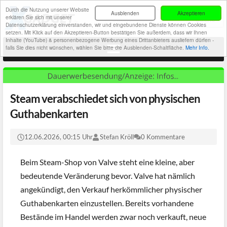
Durch die Nutzung unserer Website
Ausblenden
Akzeptieren
erklären Sie sich mit unserer
Datenschutzerklärung einverstanden, wir und eingebundene Dienste können Cookies
setzen. Mit Klick auf den Akzeptieren-Button bestätigen Sie außerdem, dass wir Ihnen
Inhalte (YouTube) & personenbezogene Werbung eines Drittanbieters ausliefern dürfen -
falls Sie dies nicht wünschen, wählen Sie bitte die Ausblenden-Schaltfläche.
Mehr Info.
Steam verabschiedet sich von physischen
Guthabenkarten
12.06.2026, 00:15 Uhr
Stefan Kröll
0 Kommentare
Beim Steam-Shop von Valve steht eine kleine, aber
bedeutende Veränderung bevor. Valve hat nämlich
angekündigt, den Verkauf herkömmlicher physischer
Guthabenkarten einzustellen. Bereits vorhandene
Bestände im Handel werden zwar noch verkauft, neue