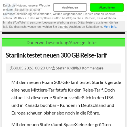
Durch die Nutzung unserer Website
Ausblenden
Akzeptieren
erklären Sie sich mit unserer
Datenschutzerklärung einverstanden, wir und eingebundene Dienste können Cookies
setzen. Mit Klick auf den Akzeptieren-Button bestätigen Sie außerdem, dass wir Ihnen
Inhalte (YouTube) & personenbezogene Werbung eines Drittanbieters ausliefern dürfen -
falls Sie dies nicht wünschen, wählen Sie bitte die Ausblenden-Schaltfläche.
Mehr Info.
Starlink testet neuen 300 GB Reise-Tarif
30.05.2026, 00:20 Uhr
Stefan Kröll
0 Kommentare
Mit dem neuen Roam 300 GB-Tarif testet Starlink gerade
eine neue Mittlere-Tarifstufe für den Reise-Tarif. Doch
aktuell ist diese neue Stufe ausschließlich in den USA
und in Kanada buchbar - Kunden in Deutschland und
Europa schauen bisher also noch in die Röhre.
Mit der neuen Stufe räumt SpaceX eine der größten