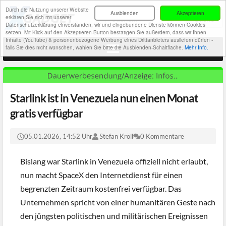
Durch die Nutzung unserer Website
Ausblenden
Akzeptieren
erklären Sie sich mit unserer
Datenschutzerklärung einverstanden, wir und eingebundene Dienste können Cookies
setzen. Mit Klick auf den Akzeptieren-Button bestätigen Sie außerdem, dass wir Ihnen
Inhalte (YouTube) & personenbezogene Werbung eines Drittanbieters ausliefern dürfen -
falls Sie dies nicht wünschen, wählen Sie bitte die Ausblenden-Schaltfläche.
Mehr Info.
Starlink ist in Venezuela nun einen Monat
gratis verfügbar
05.01.2026, 14:52 Uhr
Stefan Kröll
0 Kommentare
Bislang war Starlink in Venezuela offiziell nicht erlaubt,
nun macht SpaceX den Internetdienst für einen
begrenzten Zeitraum kostenfrei verfügbar. Das
Unternehmen spricht von einer humanitären Geste nach
den jüngsten politischen und militärischen Ereignissen