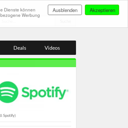
ne Dienste können
Ausblenden
Akzeptieren
onenbezogene Werbung
.
Deals
Videos
d: Spotify)