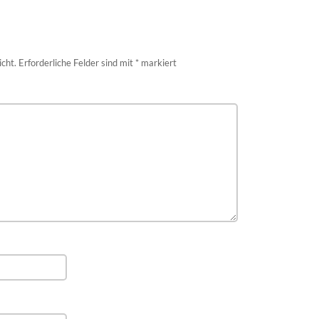
icht.
Erforderliche Felder sind mit
*
markiert