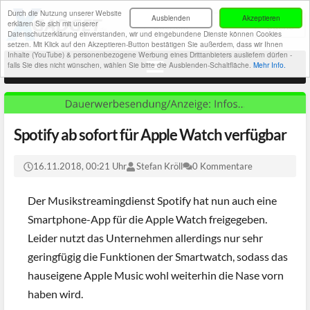
Durch die Nutzung unserer Website
Ausblenden
Akzeptieren
erklären Sie sich mit unserer
Datenschutzerklärung einverstanden, wir und eingebundene Dienste können Cookies
setzen. Mit Klick auf den Akzeptieren-Button bestätigen Sie außerdem, dass wir Ihnen
Inhalte (YouTube) & personenbezogene Werbung eines Drittanbieters ausliefern dürfen -
falls Sie dies nicht wünschen, wählen Sie bitte die Ausblenden-Schaltfläche.
Mehr Info.
Spotify ab sofort für Apple Watch verfügbar
16.11.2018, 00:21 Uhr
Stefan Kröll
0 Kommentare
Der Musikstreamingdienst Spotify hat nun auch eine
Smartphone-App für die Apple Watch freigegeben.
Leider nutzt das Unternehmen allerdings nur sehr
geringfügig die Funktionen der Smartwatch, sodass das
hauseigene Apple Music wohl weiterhin die Nase vorn
haben wird.