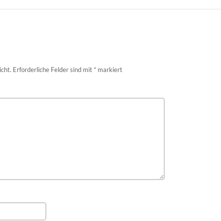
icht.
Erforderliche Felder sind mit
*
markiert