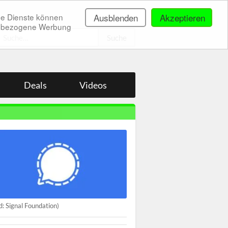
ne Dienste können
Ausblenden
Akzeptieren
onenbezogene Werbung
.
Deals
Videos
ld: Signal Foundation)