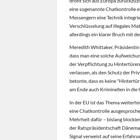
droht sich aus Europa zurückzuzi
eine sogenannte Chatkontrolle ei
Messengern eine Technik integrie
Verschlüsselung auf illegales Ma
allerdings ein klarer Bruch mit 
Meredith Whittaker, Präsidentin 
dass man eine solche Aufweichung
der Verpflichtung zu Hintertüren
verlassen, als den Schutz der Pr
betonte, dass es keine "Hintertü
am Ende auch Kriminellen in die
In der EU ist das Thema weiterhi
eine Chatkontrolle ausgesprochen
Mehrheit dafür – bislang blocki
der Ratspräsidentschaft Dänema
Signal verweist auf seine Erfahr