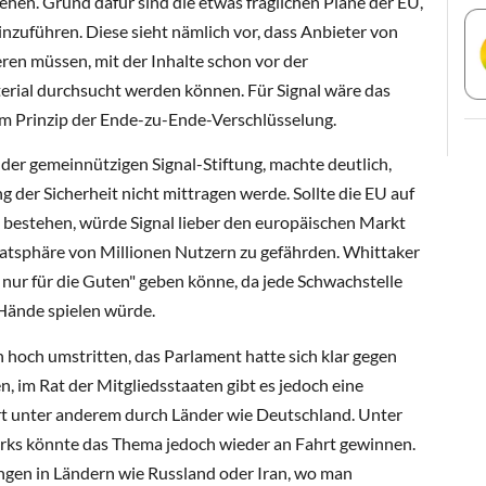
ehen. Grund dafür sind die etwas fraglichen Pläne der EU,
nzuführen. Diese sieht nämlich vor, dass Anbieter von
ren müssen, mit der Inhalte schon vor der
terial durchsucht werden können. Für Signal wäre das
dem Prinzip der Ende-zu-Ende-Verschlüsselung.
der gemeinnützigen Signal-Stiftung, machte deutlich,
 der Sicherheit nicht mittragen werde. Sollte die EU auf
 bestehen, würde Signal lieber den europäischen Markt
ivatsphäre von Millionen Nutzern zu gefährden. Whittaker
r nur für die Guten" geben könne, da jede Schwachstelle
 Hände spielen würde.
n hoch umstritten, das Parlament hatte sich klar gegen
, im Rat der Mitgliedsstaaten gibt es jedoch eine
ert unter anderem durch Länder wie Deutschland. Unter
rks könnte das Thema jedoch wieder an Fahrt gewinnen.
ungen in Ländern wie Russland oder Iran, wo man